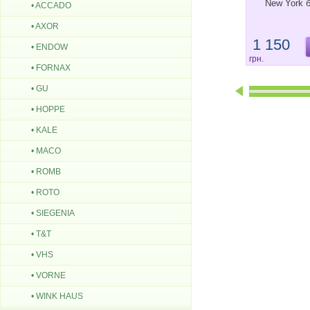
New York 
• ACCADO
• AXOR
1 150
• ENDOW
грн.
• FORNAX
• GU
• HOPPE
• KALE
• MACO
• ROMB
• ROTO
• SIEGENIA
• T&T
• VHS
• VORNE
• WINK HAUS