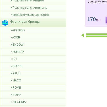
• Полотно сетки Антикот
Декор на пе
• Полотно сетки Антипыль
• Комплектующие для Сеток
170
грн.
Фурнитура бренды
• ACCADO
• AXOR
• ENDOW
• FORNAX
• GU
• HOPPE
• KALE
• MACO
• ROMB
• ROTO
• SIEGENIA