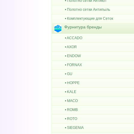
• Полотно сетки Антикот
• Полотно сетки Антипыль
• Комплектующие для Сеток
Фурнитура бренды
• ACCADO
• AXOR
• ENDOW
• FORNAX
• GU
• HOPPE
• KALE
• MACO
• ROMB
• ROTO
• SIEGENIA