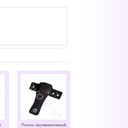
и
Ригель противовзломный
Замок Vorne 35/85 мм.