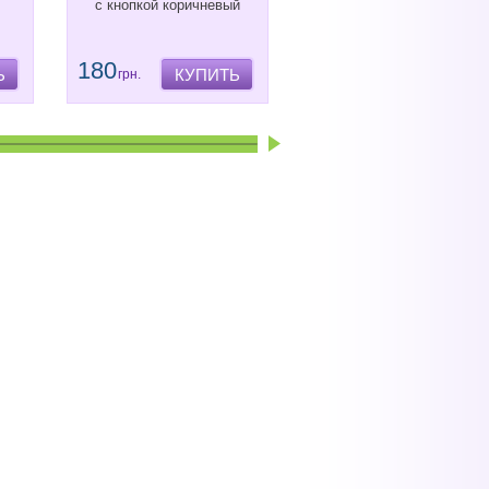
с кнопкой коричневый
рейка без ригеля для ПВ
дверей
180
740
Ь
КУПИТЬ
КУПИТЬ
грн.
грн.